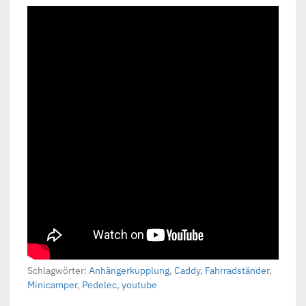
Schlagwörter:
Anhängerkupplung
,
Caddy
,
Fahrradständer
,
Minicamper
,
Pedelec
,
youtube