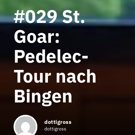
#029 St.
Goar:
Pedelec-
Tour nach
Bingen
dottigross
dottigross