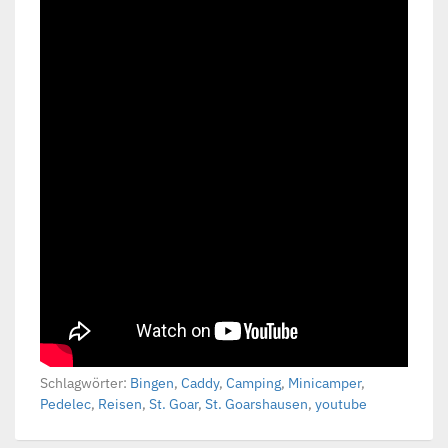
Schlagwörter:
Bingen
,
Caddy
,
Camping
,
Minicamper
,
Pedelec
,
Reisen
,
St. Goar
,
St. Goarshausen
,
youtube