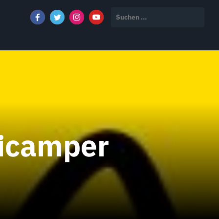
Suchen
nach:
icamper