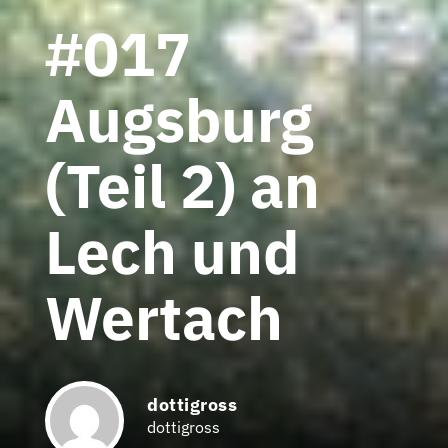
#017
Augsburg
(Teil 2) an
Lech und
Wertach
dottigross
dottigross