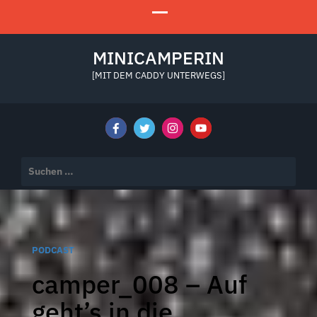
MINICAMPERIN
[MIT DEM CADDY UNTERWEGS]
Suchen
nach:
PODCAST
camper_008 – Auf
geht’s in die